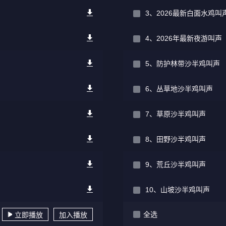
3、2026最新白面水鸡叫
4、2026年最新夜游叫
5、防护林带沙半鸡叫声
6、丛草地沙半鸡叫声
7、草原沙半鸡叫声
8、田野沙半鸡叫声
9、荒丘沙半鸡叫声
10、山坡沙半鸡叫声
全选
立即播放
加入播放