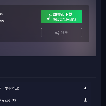
ps
30金币下载
原版高品质MP3
bps
分享
叫声（专业拉网）
声（专业引诱）