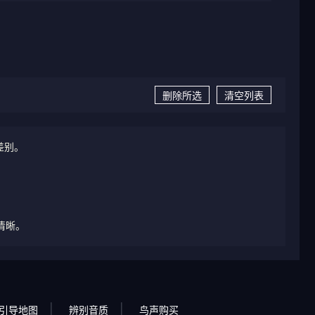
删除所选
清空列表
差别。
清晰。
引导地图
辨别音质
鸟声购买