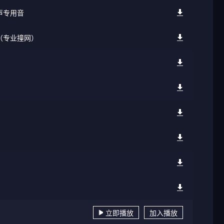
声专用音
声（专业撞网）
立即播放
加入播放