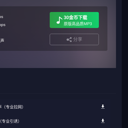
ps
30金币下载
原版高品质MP3
bps
分享
叫声
叫声（专业拉网）
声（专业引诱）