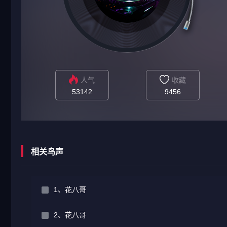
人气
收藏
53142
9456
相关鸟声
1、花八哥
2、花八哥