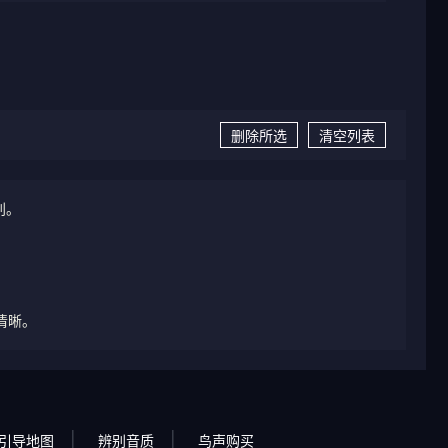
删除所选
清空列表
别。
清晰。
引导地图
辨别音质
鸟声购买