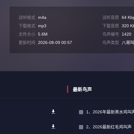
试听格式
m4a
试听音质
64 Kb
下载格式
mp3
下载音质
320 K
文件大小
5.6M
鸟声编号
1420
更新时间
2026-08-09 00:57
鸟声类型
八哥
最新鸟声
1、2026年最新黑水鸡
2、2026最新红毛鸡叫