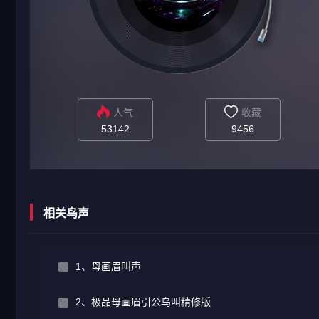
人气
收藏
53142
9456
相关鸟声
1、母画眉叫声
2、极品母画眉引公鸟叫精修版