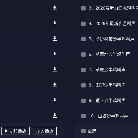
3、2026最新白面水鸡叫
4、2026年最新夜游叫
5、防护林带沙半鸡叫声
6、丛草地沙半鸡叫声
7、草原沙半鸡叫声
8、田野沙半鸡叫声
9、荒丘沙半鸡叫声
10、山坡沙半鸡叫声
全选
立即播放
加入播放