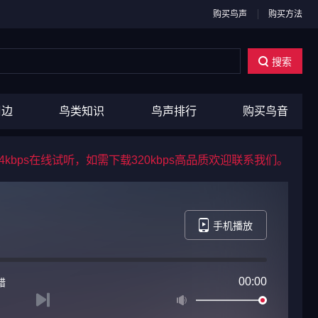
购买鸟声
购买方法
搜索
周边
鸟类知识
鸟声排行
购买鸟音
4kbps在线试听，如需下载320kbps高品质欢迎联系我们。
手机播放
00:00
错