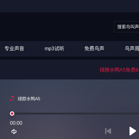
专业声音
mp3试听
免费鸟声
鸟声
绿脖水鸭A5免费6
绿脖水鸭A5
00:00