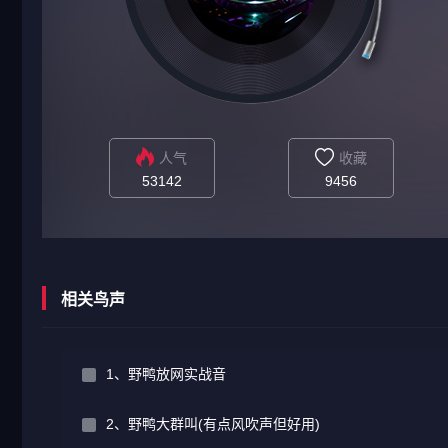
人气
收藏
53142
9456
相关鸟声
1、野鸭放网实战音
2、野鸭大群叫(有点风吹声但好用)