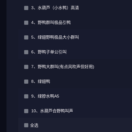
3、水葫芦（小水鸭）高清
4、野鸭群叫极品引鸭
5、绿翅野鸭极品大小群叫
6、野鸭子单公引叫
7、野鸭大群叫(有点风吹声但好用)
8、绿翅鸭
9、绿脖水鸭A5
10、水葫芦合野鸭叫声
全选