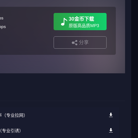
ps
30金币下载
原版高品质MP3
bps
分享
叫声（专业拉网）
声（专业引诱）