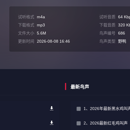
试听格式
m4a
试听音质
64 Kb
下载格式
mp3
下载音质
320 K
文件大小
5.6M
鸟声编号
686
更新时间
2026-08-08 16:46
鸟声类型
野鸭
最新鸟声
1、2026年最新黑水鸡
2、2026最新红毛鸡叫